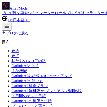
AIGFModel
18+ AI彼女
恋愛シミュレーター
ロールプレイAI
キャラクター
EN
日本語
DE
ブログに戻る
目次
要約
要点
私たちのスコア内訳
Darlink AIとは？
主な機能
Darlink AIを4分以内にセットアップ
Darlink AIの使い方
Darlink AI 料金プラン
Darlink AI 無料版 vs プレミアム: 機能比較
30日間のテスト日記
Darlink AI の長所と短所
プロのヒントと落とし穴