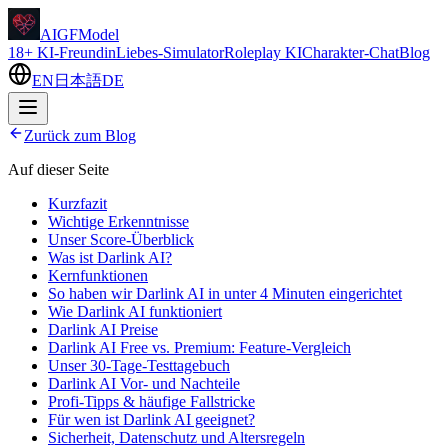
AIGFModel
18+ KI-Freundin
Liebes-Simulator
Roleplay KI
Charakter-Chat
Blog
EN
日本語
DE
Zurück zum Blog
Auf dieser Seite
Kurzfazit
Wichtige Erkenntnisse
Unser Score-Überblick
Was ist Darlink AI?
Kernfunktionen
So haben wir Darlink AI in unter 4 Minuten eingerichtet
Wie Darlink AI funktioniert
Darlink AI Preise
Darlink AI Free vs. Premium: Feature-Vergleich
Unser 30-Tage-Testtagebuch
Darlink AI Vor- und Nachteile
Profi-Tipps & häufige Fallstricke
Für wen ist Darlink AI geeignet?
Sicherheit, Datenschutz und Altersregeln