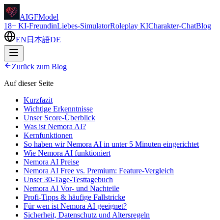
AIGFModel
18+ KI-Freundin
Liebes-Simulator
Roleplay KI
Charakter-Chat
Blog
EN
日本語
DE
Zurück zum Blog
Auf dieser Seite
Kurzfazit
Wichtige Erkenntnisse
Unser Score-Überblick
Was ist Nemora AI?
Kernfunktionen
So haben wir Nemora AI in unter 5 Minuten eingerichtet
Wie Nemora AI funktioniert
Nemora AI Preise
Nemora AI Free vs. Premium: Feature-Vergleich
Unser 30-Tage-Testtagebuch
Nemora AI Vor- und Nachteile
Profi-Tipps & häufige Fallstricke
Für wen ist Nemora AI geeignet?
Sicherheit, Datenschutz und Altersregeln